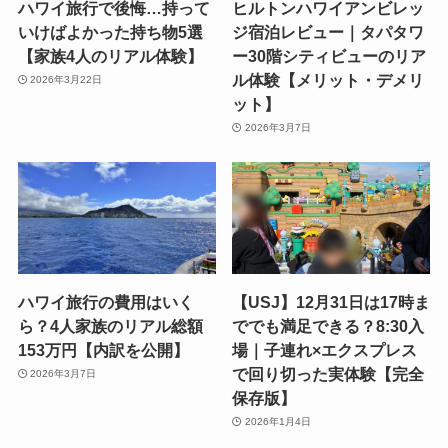
ハワイ旅行で後悔…持って
ヒルトンハワイアンビレッ
いけばよかった持ち物5選
ジ宿泊レビュー｜タパタワ
【家族4人のリアル体験】
ー30階シティビューのリア
ル体験【メリット・デメリ
2026年3月22日
ット】
2026年3月7日
ハワイ旅行の費用はいく
【USJ】12月31日は17時ま
ら？4人家族のリアル総額
ででも満足できる？8:30入
153万円【内訳を公開】
場｜子連れ×エクスプレス
で回り切った実体験【完全
2026年3月7日
保存版】
2026年1月4日