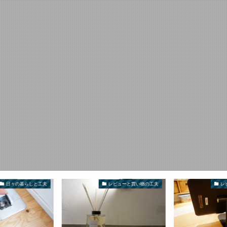
日々の暮らしと工夫
レビューと買い物の工夫
レ