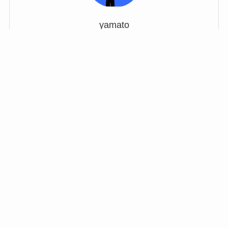
yamato
パパブロガー
メニュー
トップページ
30歳後半の会社員。日々を楽しむアイデアをパパ目線
で記録しています。
プロフィール
カテゴリー