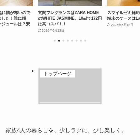
は1階が寒いので
玄関フレグランスはZARA HOME
スマイルゼミ解約
ました！誰に頼
のWHITE JASMINE。10㎖で172円
端末のケースはLam
ケジュールは？安
は高コスパ！！
2026年6月13日
は？
2026年6月13日
トップページ
家族4人の暮らしを、少しラクに、少し楽しく。