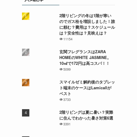
2階リビングの冬は1階が寒い
のでガス栓を増設しました！誰
に頼む？費用は？スケジュール
は？安全性は？見映えは？
11154
玄関フレグランスはZARA
HOMEのWHITE JASMINE。
10㎖で172円は高コスパ！！
5099
スマイルゼミ解約後のタブレッ
ト端末のケースはLamicallが
ベスト
3733
2階リビングは夏に暑い？実際
に住んでわかった暑さ対策6選
3391