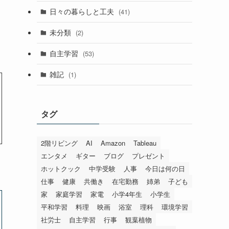
日々の暮らしと工夫
(41)
未分類
(2)
自主学習
(53)
雑記
(1)
タグ
2階リビング
AI
Amazon
Tableau
エンタメ
ギター
ブログ
プレゼント
ホットクック
中学受験
人事
今日は何の日
仕事
健康
共働き
在宅勤務
姉弟
子ども
家
家庭学習
家電
小学4年生
小学生
平和学習
料理
映画
浴室
理科
環境学習
社労士
自主学習
行事
観葉植物