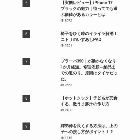
【実機レビュー】iPhone 17
ブラックの魅力｜待ってでも選
ぶ価値があるカラーとは
3072
椅子をひく時のイライラ解消！
ニトリのいすあしPAD
2724
ブラーバ390ｊが動かなくなり
1か月経過。修理依頼～納品ま
での道のり。原因はタイヤだっ
た。
2553
【ホットクック】子どもが完食
する、激うま豚汁の作り方
2406
姉弟仲を良くする方法は、上の
子への接し方がポイント！？
1716