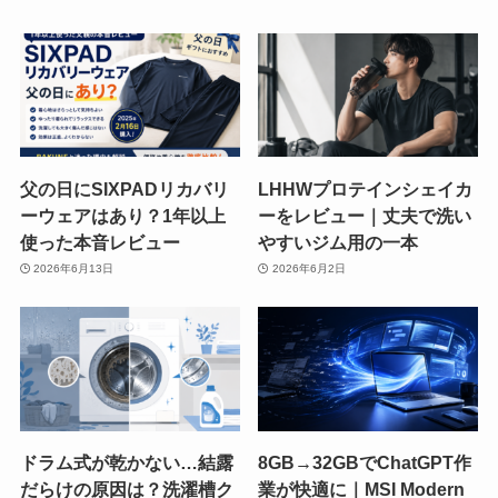
父の日にSIXPADリカバリ
LHHWプロテインシェイカ
ーウェアはあり？1年以上
ーをレビュー｜丈夫で洗い
使った本音レビュー
やすいジム用の一本
2026年6月13日
2026年6月2日
ドラム式が乾かない…結露
8GB→32GBでChatGPT作
だらけの原因は？洗濯槽ク
業が快適に｜MSI Modern