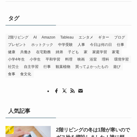
タグ
2階リビング
AI
Amazon
Tableau
エンタメ
ギター
ブログ
プレゼント
ホットクック
中学受験
人事
今日は何の日
仕事
健康
共働き
在宅勤務
姉弟
子ども
家
家庭学習
家電
小学4年生
小学生
平和学習
料理
映画
浴室
理科
環境学習
社労士
自主学習
行事
観葉植物
買ってよかったもの
遊び
食事
食文化
人気記事
2階リビングの冬は1階が寒いので