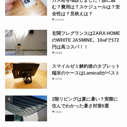
ガス栓を増設しました！誰に頼
む？費用は？スケジュールは？安
全性は？見映えは？
11154
玄関フレグランスはZARA HOME
のWHITE JASMINE。10㎖で172
円は高コスパ！！
5099
スマイルゼミ解約後のタブレット
端末のケースはLamicallがベスト
3733
2階リビングは夏に暑い？実際に
住んでわかった暑さ対策6選
3391