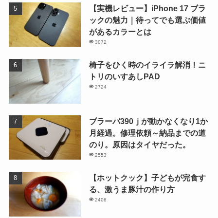
【実機レビュー】iPhone 17 ブラ
ックの魅力｜待ってでも選ぶ価値
があるカラーとは
3072
椅子をひく時のイライラ解消！ニ
トリのいすあしPAD
2724
ブラーバ390ｊが動かなくなり1か
月経過。修理依頼～納品までの道
のり。原因はタイヤだった。
2553
【ホットクック】子どもが完食す
る、激うま豚汁の作り方
2406