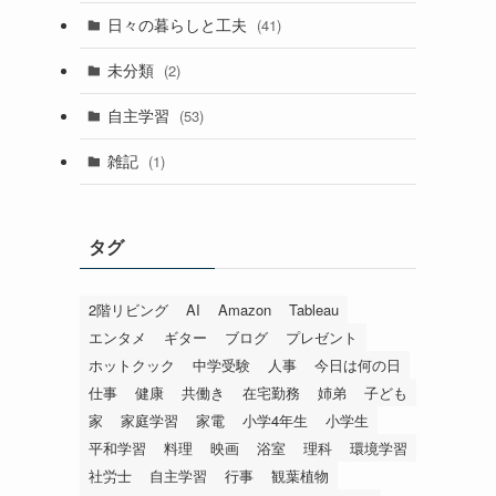
日々の暮らしと工夫
(41)
未分類
(2)
自主学習
(53)
雑記
(1)
タグ
2階リビング
AI
Amazon
Tableau
エンタメ
ギター
ブログ
プレゼント
ホットクック
中学受験
人事
今日は何の日
仕事
健康
共働き
在宅勤務
姉弟
子ども
家
家庭学習
家電
小学4年生
小学生
平和学習
料理
映画
浴室
理科
環境学習
社労士
自主学習
行事
観葉植物