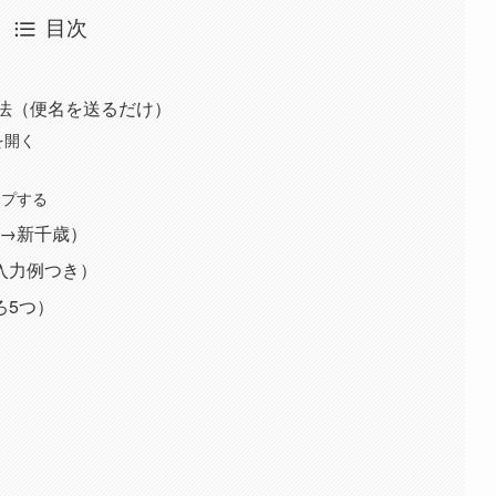
目次
方法（便名を送るだけ）
を開く
ップする
田→新千歳）
入力例つき）
ろ5つ）