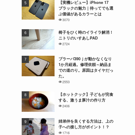
【実機レビュー】iPhone 17
ブラックの魅力｜待ってでも選
ぶ価値があるカラーとは
3070
椅子をひく時のイライラ解消！
ニトリのいすあしPAD
2724
ブラーバ390ｊが動かなくなり
1か月経過。修理依頼～納品ま
での道のり。原因はタイヤだっ
た。
2553
【ホットクック】子どもが完食
する、激うま豚汁の作り方
2406
姉弟仲を良くする方法は、上の
子への接し方がポイント！？
1716