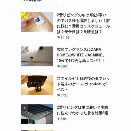
2階リビングの冬は1階が寒い
のでガス栓を増設しました！誰
に頼む？費用は？スケジュール
は？安全性は？見映えは？
11152
玄関フレグランスはZARA
HOMEのWHITE JASMINE。
10㎖で172円は高コスパ！！
5097
スマイルゼミ解約後のタブレッ
ト端末のケースはLamicallが
ベスト
3733
2階リビングは夏に暑い？実際
に住んでわかった暑さ対策6選
3391