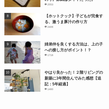
2553
【ホットクック】子どもが完食す
る、激うま豚汁の作り方
2406
姉弟仲を良くする方法は、上の子
への接し方がポイント！？
1716
やはり良かった！２階リビングの
新築に3年間住んでみた感想【追
記：5年経過】
1460