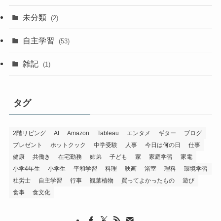
未分類
(2)
自主学習
(53)
雑記
(1)
タグ
2階リビング
AI
Amazon
Tableau
エンタメ
ギター
ブログ
プレゼント
ホットクック
中学受験
人事
今日は何の日
仕事
健康
共働き
在宅勤務
姉弟
子ども
家
家庭学習
家電
小学4年生
小学生
平和学習
料理
映画
浴室
理科
環境学習
社労士
自主学習
行事
観葉植物
買ってよかったもの
遊び
食事
食文化