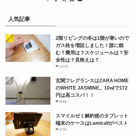
人気記事
2階リビングの冬は1階が寒いので
ガス栓を増設しました！誰に頼
む？費用は？スケジュールは？安
全性は？見映えは？
11152
玄関フレグランスはZARA HOME
のWHITE JASMINE。10㎖で172
円は高コスパ！！
5096
スマイルゼミ解約後のタブレット
端末のケースはLamicallがベスト
3733