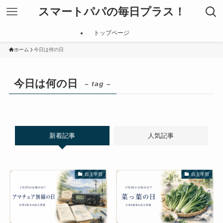
スマートパパの毎日プラス！
トップページ
ホーム
今日は何の日
今日は何の日
– tag –
新着記事
人気記事
自主学習
自主学習