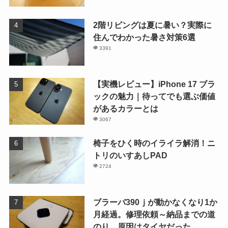
2階リビングは夏に暑い？実際に
住んでわかった暑さ対策6選
3391
【実機レビュー】iPhone 17 ブラ
ックの魅力｜待ってでも選ぶ価値
があるカラーとは
3067
椅子をひく時のイライラ解消！ニ
トリのいすあしPAD
2724
ブラーバ390ｊが動かなくなり1か
月経過。修理依頼～納品までの道
のり。原因はタイヤだった。