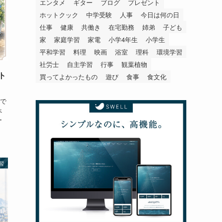
エンタメ
ギター
ブログ
プレゼント
ホットクック
中学受験
人事
今日は何の日
仕事
健康
共働き
在宅勤務
姉弟
子ども
家
家庭学習
家電
小学4年生
小学生
平和学習
料理
映画
浴室
理科
環境学習
社労士
自主学習
行事
観葉植物
ト
買ってよかったもの
遊び
食事
食文化
で
べ
ー
習