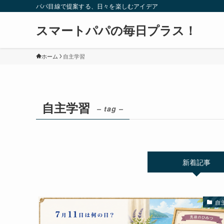
パパ目線で提案する、日々を楽しむアイデア
スマートパパの毎日プラス！
ホーム
自主学習
自主学習
– tag –
新着記事
自