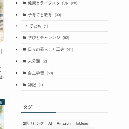
健康とライフスタイル
(28)
子育てと教育
(33)
(1)
子ども
学びとチャレンジ
(62)
日々の暮らしと工夫
(41)
｜
未分類
(2)
て
レ
自主学習
(53)
あ
雑記
(1)
習
タグ
2階リビング
AI
Amazon
Tableau