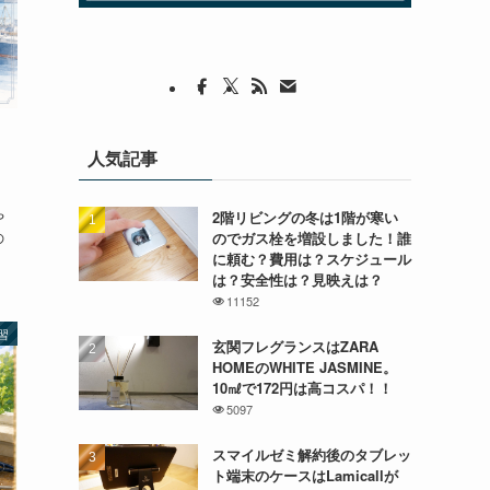
｜
人気記事
や
2階リビングの冬は1階が寒い
の
のでガス栓を増設しました！誰
に頼む？費用は？スケジュール
は？安全性は？見映えは？
11152
習
玄関フレグランスはZARA
HOMEのWHITE JASMINE。
10㎖で172円は高コスパ！！
5097
スマイルゼミ解約後のタブレッ
ト端末のケースはLamicallが