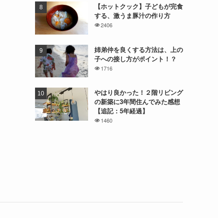
【ホットクック】子どもが完食
する、激うま豚汁の作り方
2406
姉弟仲を良くする方法は、上の
子への接し方がポイント！？
1716
やはり良かった！２階リビング
の新築に3年間住んでみた感想
【追記：5年経過】
1460