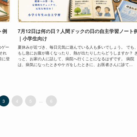
ト例
7月12日は何の日？人間ドックの日の自主学習ノート
｜小学生向け
のゲー
夏休みが近づき、毎日元気に遊んでいる人も多いでしょう。 でも
それ
もし急にお腹が痛くなったり、熱が出たりしたらどうしますか？ 
前に登
っと、お家の人に話して、病院へ行くことになるはずです。 病院
は、病気になったときやケガをしたときに、お医者さんに診て...
3
4
5
...
6