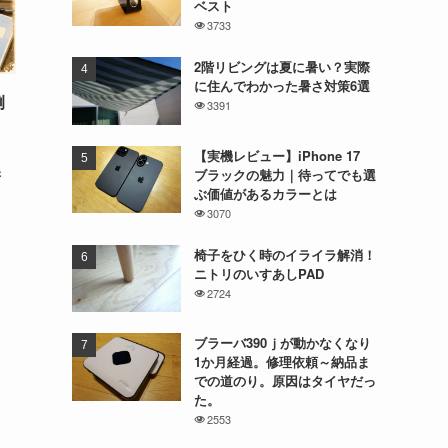
ベスト
3733
2階リビングは夏に暑い？実際
に住んでわかった暑さ対策6選
例
3391
、
【実機レビュー】iPhone 17
き
ブラックの魅力｜待ってでも選
ぶ価値があるカラーとは
3070
椅子をひく時のイライラ解消！
ニトリのいすあしPAD
2724
ブラーバ390ｊが動かなくなり
1か月経過。修理依頼～納品ま
での道のり。原因はタイヤだっ
た。
2553