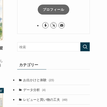
プロフィール
習
し
カテゴリー
場
お出かけと体験
(23)
データ分析
(4)
習
レビューと買い物の工夫
(49)