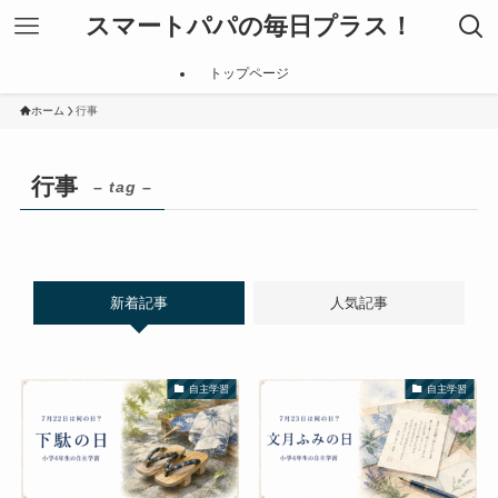
スマートパパの毎日プラス！
トップページ
ホーム
行事
行事
– tag –
新着記事
人気記事
自主学習
自主学習