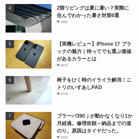
2階リビングは夏に暑い？実際に
住んでわかった暑さ対策6選
3391
【実機レビュー】iPhone 17 ブラ
ックの魅力｜待ってでも選ぶ価値
があるカラーとは
3071
椅子をひく時のイライラ解消！ニ
トリのいすあしPAD
2724
ブラーバ390ｊが動かなくなり1か
月経過。修理依頼～納品までの道
のり。原因はタイヤだった。
2553