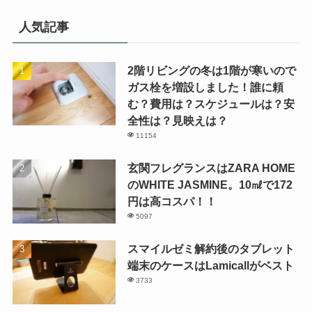
人気記事
2階リビングの冬は1階が寒いので
ガス栓を増設しました！誰に頼
む？費用は？スケジュールは？安
全性は？見映えは？
11154
玄関フレグランスはZARA HOME
のWHITE JASMINE。10㎖で172
円は高コスパ！！
5097
スマイルゼミ解約後のタブレット
端末のケースはLamicallがベスト
3733