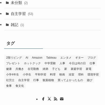
未分類
(2)
自主学習
(53)
雑記
(1)
タグ
2階リビング
AI
Amazon
Tableau
エンタメ
ギター
ブログ
プレゼント
ホットクック
中学受験
人事
今日は何の日
仕事
健康
共働き
在宅勤務
姉弟
子ども
家
家庭学習
家電
小学4年生
小学生
平和学習
料理
映画
浴室
理科
環境学習
社労士
自主学習
行事
観葉植物
買ってよかったもの
遊び
食事
食文化