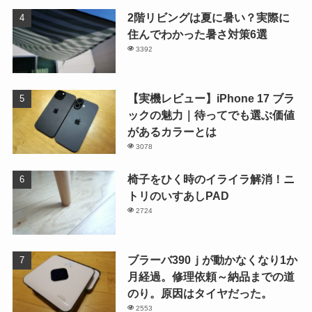
2階リビングは夏に暑い？実際に
住んでわかった暑さ対策6選
3392
【実機レビュー】iPhone 17 ブラ
ックの魅力｜待ってでも選ぶ価値
があるカラーとは
3078
椅子をひく時のイライラ解消！ニ
トリのいすあしPAD
2724
ブラーバ390ｊが動かなくなり1か
月経過。修理依頼～納品までの道
のり。原因はタイヤだった。
2553