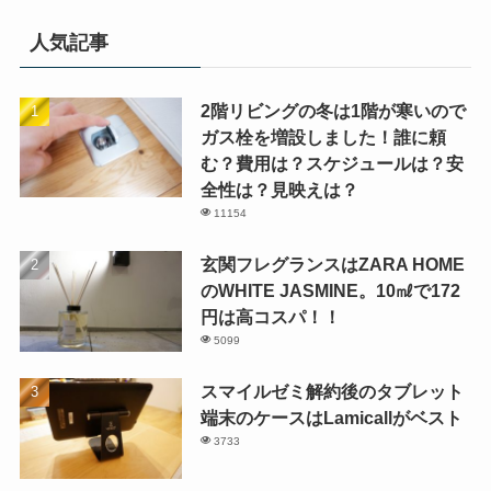
人気記事
2階リビングの冬は1階が寒いので
ガス栓を増設しました！誰に頼
む？費用は？スケジュールは？安
全性は？見映えは？
11154
玄関フレグランスはZARA HOME
のWHITE JASMINE。10㎖で172
円は高コスパ！！
5099
スマイルゼミ解約後のタブレット
端末のケースはLamicallがベスト
3733