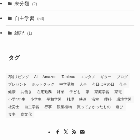
未分類
(2)
自主学習
(53)
雑記
(1)
タグ
2階リビング
AI
Amazon
Tableau
エンタメ
ギター
ブログ
プレゼント
ホットクック
中学受験
人事
今日は何の日
仕事
健康
共働き
在宅勤務
姉弟
子ども
家
家庭学習
家電
小学4年生
小学生
平和学習
料理
映画
浴室
理科
環境学習
社労士
自主学習
行事
観葉植物
買ってよかったもの
遊び
食事
食文化