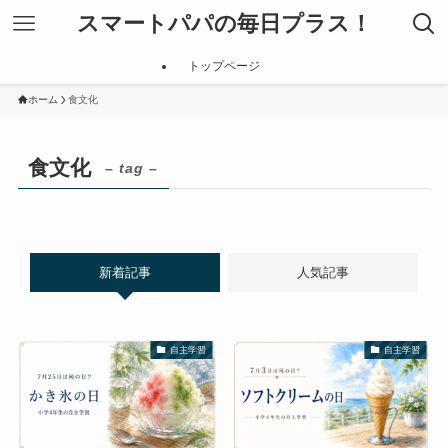
スマートパパの毎日プラス！
トップページ
ホーム
食文化
食文化
– tag –
新着記事
人気記事
自主学習
自主学習