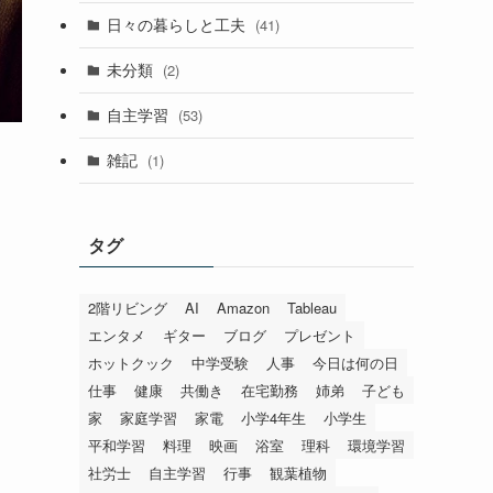
日々の暮らしと工夫
(41)
未分類
(2)
自主学習
(53)
雑記
(1)
タグ
2階リビング
AI
Amazon
Tableau
エンタメ
ギター
ブログ
プレゼント
ホットクック
中学受験
人事
今日は何の日
仕事
健康
共働き
在宅勤務
姉弟
子ども
家
家庭学習
家電
小学4年生
小学生
平和学習
料理
映画
浴室
理科
環境学習
社労士
自主学習
行事
観葉植物