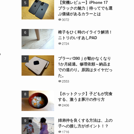
【実機レビュー】iPhone 17
ブラックの魅力｜待ってでも選
ぶ価値があるカラーとは
3072
椅子をひく時のイライラ解消！
ニトリのいすあしPAD
2724
る
ブラーバ390ｊが動かなくなり
1か月経過。修理依頼～納品ま
での道のり。原因はタイヤだっ
た。
2553
【ホットクック】子どもが完食
する、激うま豚汁の作り方
2406
姉弟仲を良くする方法は、上の
子への接し方がポイント！？
1716