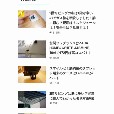
2階リビングの冬は1階が寒い
のでガス栓を増設しました！誰
に頼む？費用は？スケジュール
は？安全性は？見映えは？
11154
玄関フレグランスはZARA
HOMEのWHITE JASMINE。
10㎖で172円は高コスパ！！
5099
スマイルゼミ解約後のタブレッ
ト端末のケースはLamicallが
ベスト
3733
2階リビングは夏に暑い？実際
に住んでわかった暑さ対策6選
3391