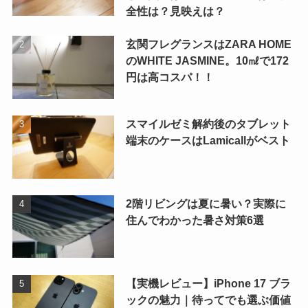
全性は？見映えは？
玄関フレグランスはZARA HOME
のWHITE JASMINE。10㎖で172
円は高コスパ！！
スマイルゼミ解約後のタブレット
端末のケースはLamicallがベスト
2階リビングは夏に暑い？実際に
住んでわかった暑さ対策6選
【実機レビュー】iPhone 17 ブラ
ックの魅力｜待ってでも選ぶ価値