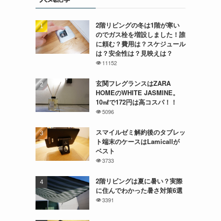
2階リビングの冬は1階が寒い
のでガス栓を増設しました！誰
に頼む？費用は？スケジュール
は？安全性は？見映えは？
11152
玄関フレグランスはZARA
HOMEのWHITE JASMINE。
10㎖で172円は高コスパ！！
5096
スマイルゼミ解約後のタブレッ
ト端末のケースはLamicallが
ベスト
3733
2階リビングは夏に暑い？実際
に住んでわかった暑さ対策6選
3391