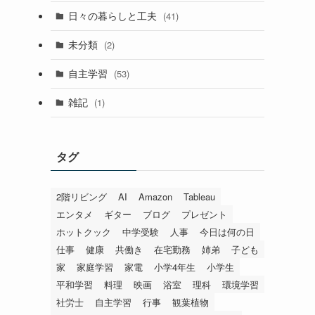
日々の暮らしと工夫
(41)
未分類
(2)
自主学習
(53)
雑記
(1)
タグ
2階リビング
AI
Amazon
Tableau
エンタメ
ギター
ブログ
プレゼント
ホットクック
中学受験
人事
今日は何の日
仕事
健康
共働き
在宅勤務
姉弟
子ども
家
家庭学習
家電
小学4年生
小学生
平和学習
料理
映画
浴室
理科
環境学習
社労士
自主学習
行事
観葉植物