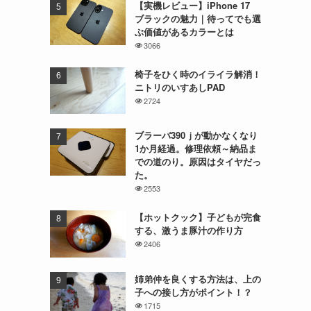
【実機レビュー】iPhone 17
ブラックの魅力｜待ってでも選
ぶ価値があるカラーとは
3066
椅子をひく時のイライラ解消！
ニトリのいすあしPAD
2724
ブラーバ390ｊが動かなくなり
1か月経過。修理依頼～納品ま
での道のり。原因はタイヤだっ
た。
2553
【ホットクック】子どもが完食
する、激うま豚汁の作り方
2406
姉弟仲を良くする方法は、上の
子への接し方がポイント！？
1715