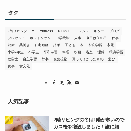
タグ
2階リビング
AI
Amazon
Tableau
エンタメ
ギター
ブログ
プレゼント
ホットクック
中学受験
人事
今日は何の日
仕事
健康
共働き
在宅勤務
姉弟
子ども
家
家庭学習
家電
小学4年生
小学生
平和学習
料理
映画
浴室
理科
環境学習
社労士
自主学習
行事
観葉植物
買ってよかったもの
遊び
食事
食文化
人気記事
2階リビングの冬は1階が寒いので
ガス栓を増設しました！誰に頼