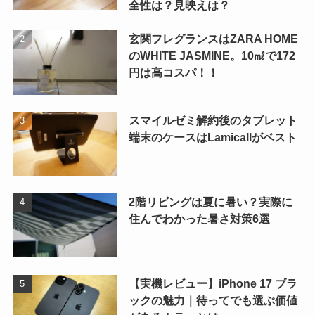
全性は？見映えは？
玄関フレグランスはZARA HOME
のWHITE JASMINE。10㎖で172
円は高コスパ！！
スマイルゼミ解約後のタブレット
端末のケースはLamicallがベスト
2階リビングは夏に暑い？実際に
住んでわかった暑さ対策6選
【実機レビュー】iPhone 17 ブラ
ックの魅力｜待ってでも選ぶ価値