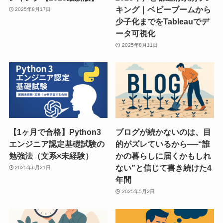
キング｜ベビーブームから
2025年8月17日
少子化までをTableauでデ
ータ可視化
2025年8月11日
【1ヶ月で合格】Python3
ブログが続かないのは、目
エンジニア認定基礎試験の
的がズレているから──“誰
勉強法（文系×未経験）
かの暮らしに届くかもしれ
ない”と信じて書き続けた4
2025年6月21日
年間
2025年5月2日