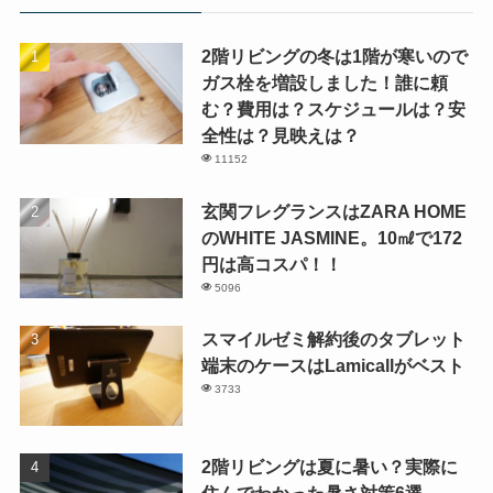
2階リビングの冬は1階が寒いので
ガス栓を増設しました！誰に頼
む？費用は？スケジュールは？安
全性は？見映えは？
11152
玄関フレグランスはZARA HOME
のWHITE JASMINE。10㎖で172
円は高コスパ！！
5096
スマイルゼミ解約後のタブレット
端末のケースはLamicallがベスト
3733
2階リビングは夏に暑い？実際に
住んでわかった暑さ対策6選