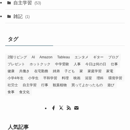
自主学習
(53)
雑記
(1)
タグ
2階リビング
AI
Amazon
Tableau
エンタメ
ギター
ブログ
プレゼント
ホットクック
中学受験
人事
今日は何の日
仕事
健康
共働き
在宅勤務
姉弟
子ども
家
家庭学習
家電
小学4年生
小学生
平和学習
料理
映画
浴室
理科
環境学習
社労士
自主学習
行事
観葉植物
買ってよかったもの
遊び
食事
食文化
人気記事