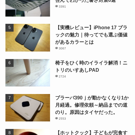
3391
【実機レビュー】iPhone 17 ブラ
ックの魅力｜待ってでも選ぶ価値
があるカラーとは
3067
椅子をひく時のイライラ解消！ニ
トリのいすあしPAD
2724
ブラーバ390ｊが動かなくなり1か
月経過。修理依頼～納品までの道
のり。原因はタイヤだった。
2553
【ホットクック】子どもが完食す