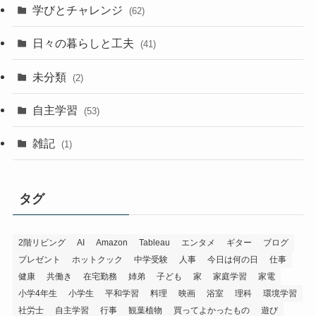
学びとチャレンジ
(62)
日々の暮らしと工夫
(41)
未分類
(2)
自主学習
(53)
雑記
(1)
タグ
2階リビング
AI
Amazon
Tableau
エンタメ
ギター
ブログ
プレゼント
ホットクック
中学受験
人事
今日は何の日
仕事
健康
共働き
在宅勤務
姉弟
子ども
家
家庭学習
家電
小学4年生
小学生
平和学習
料理
映画
浴室
理科
環境学習
社労士
自主学習
行事
観葉植物
買ってよかったもの
遊び