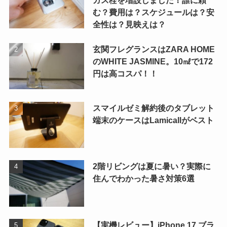
ガス栓を増設しました！誰に頼
む？費用は？スケジュールは？安
全性は？見映えは？
玄関フレグランスはZARA HOME
のWHITE JASMINE。10㎖で172
円は高コスパ！！
スマイルゼミ解約後のタブレット
端末のケースはLamicallがベスト
2階リビングは夏に暑い？実際に
住んでわかった暑さ対策6選
【実機レビュー】iPhone 17 ブラ