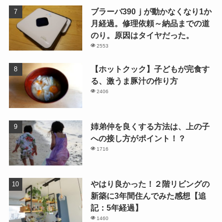
ブラーバ390ｊが動かなくなり1か
月経過。修理依頼～納品までの道
のり。原因はタイヤだった。
2553
【ホットクック】子どもが完食す
る、激うま豚汁の作り方
2406
姉弟仲を良くする方法は、上の子
への接し方がポイント！？
1716
やはり良かった！２階リビングの
新築に3年間住んでみた感想【追
記：5年経過】
1460