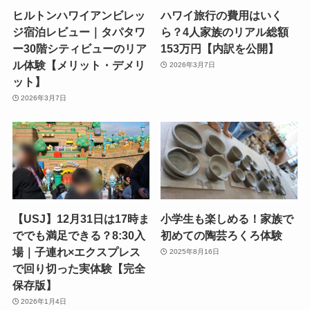
ヒルトンハワイアンビレッ
ハワイ旅行の費用はいく
ジ宿泊レビュー｜タパタワ
ら？4人家族のリアル総額
ー30階シティビューのリア
153万円【内訳を公開】
ル体験【メリット・デメリ
2026年3月7日
ット】
2026年3月7日
【USJ】12月31日は17時ま
小学生も楽しめる！家族で
ででも満足できる？8:30入
初めての陶芸ろくろ体験
場｜子連れ×エクスプレス
2025年8月16日
で回り切った実体験【完全
保存版】
2026年1月4日