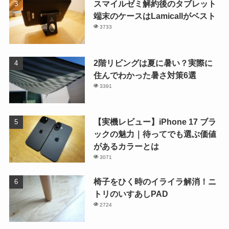
スマイルゼミ解約後のタブレット
端末のケースはLamicallがベスト
3733
2階リビングは夏に暑い？実際に
住んでわかった暑さ対策6選
3391
【実機レビュー】iPhone 17 ブラ
ックの魅力｜待ってでも選ぶ価値
があるカラーとは
3071
椅子をひく時のイライラ解消！ニ
トリのいすあしPAD
2724