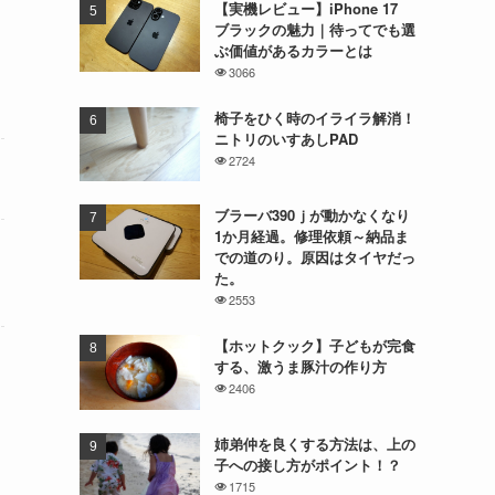
【実機レビュー】iPhone 17
ブラックの魅力｜待ってでも選
ぶ価値があるカラーとは
3066
椅子をひく時のイライラ解消！
ニトリのいすあしPAD
2724
ブラーバ390ｊが動かなくなり
1か月経過。修理依頼～納品ま
での道のり。原因はタイヤだっ
た。
2553
【ホットクック】子どもが完食
する、激うま豚汁の作り方
2406
姉弟仲を良くする方法は、上の
子への接し方がポイント！？
1715