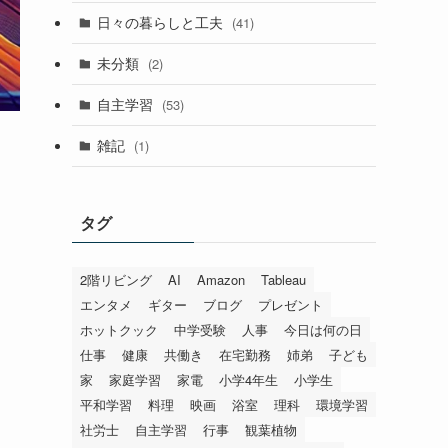
日々の暮らしと工夫
(41)
未分類
(2)
自主学習
(53)
雑記
(1)
タグ
2階リビング
AI
Amazon
Tableau
エンタメ
ギター
ブログ
プレゼント
ホットクック
中学受験
人事
今日は何の日
仕事
健康
共働き
在宅勤務
姉弟
子ども
家
家庭学習
家電
小学4年生
小学生
平和学習
料理
映画
浴室
理科
環境学習
社労士
自主学習
行事
観葉植物