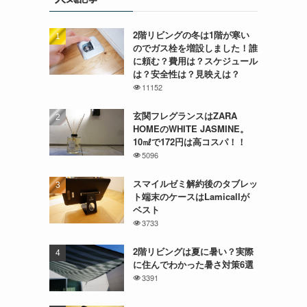
2階リビングの冬は1階が寒い
のでガス栓を増設しました！誰
に頼む？費用は？スケジュール
は？安全性は？見映えは？
11152
玄関フレグランスはZARA
HOMEのWHITE JASMINE。
10㎖で172円は高コスパ！！
5096
スマイルゼミ解約後のタブレッ
ト端末のケースはLamicallが
ベスト
3733
2階リビングは夏に暑い？実際
に住んでわかった暑さ対策6選
3391