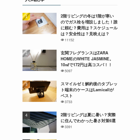
2階リビングの冬は1階が寒い
のでガス栓を増設しました！誰
に頼む？費用は？スケジュール
は？安全性は？見映えは？
11152
玄関フレグランスはZARA
HOMEのWHITE JASMINE。
10㎖で172円は高コスパ！！
5097
スマイルゼミ解約後のタブレッ
ト端末のケースはLamicallが
ベスト
3733
2階リビングは夏に暑い？実際
に住んでわかった暑さ対策6選
3391