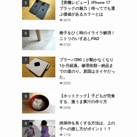
【実機レビュー】iPhone 17
ブラックの魅力｜待ってでも選
ぶ価値があるカラーとは
3070
椅子をひく時のイライラ解消！
ニトリのいすあしPAD
2724
ブラーバ390ｊが動かなくなり
1か月経過。修理依頼～納品ま
での道のり。原因はタイヤだっ
た。
2553
【ホットクック】子どもが完食
する、激うま豚汁の作り方
2406
姉弟仲を良くする方法は、上の
子への接し方がポイント！？
1716