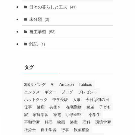
日々の暮らしと工夫
(41)
未分類
(2)
自主学習
(53)
雑記
(1)
タグ
2階リビング
AI
Amazon
Tableau
エンタメ
ギター
ブログ
プレゼント
ホットクック
中学受験
人事
今日は何の日
仕事
健康
共働き
在宅勤務
姉弟
子ども
家
家庭学習
家電
小学4年生
小学生
平和学習
料理
映画
浴室
理科
環境学習
社労士
自主学習
行事
観葉植物