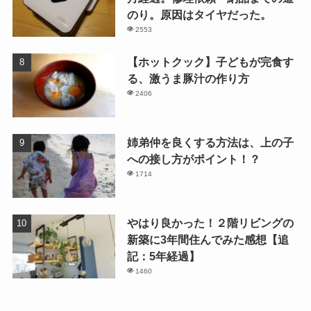
のり。原因はタイヤだった。
2553
【ホットクック】子どもが完食す
る、激うま豚汁の作り方
2406
姉弟仲を良くする方法は、上の子
への接し方がポイント！？
1714
やはり良かった！２階リビングの
新築に3年間住んでみた感想【追
記：5年経過】
1460