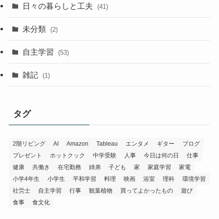
日々の暮らしと工夫
(41)
未分類
(2)
自主学習
(53)
雑記
(1)
タグ
2階リビング
AI
Amazon
Tableau
エンタメ
ギター
ブログ
プレゼント
ホットクック
中学受験
人事
今日は何の日
仕事
健康
共働き
在宅勤務
姉弟
子ども
家
家庭学習
家電
小学4年生
小学生
平和学習
料理
映画
浴室
理科
環境学習
社労士
自主学習
行事
観葉植物
買ってよかったもの
遊び
食事
食文化