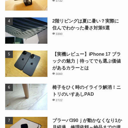
3732
2階リビングは夏に暑い？実際に
住んでわかった暑さ対策6選
3390
【実機レビュー】iPhone 17 ブラ
ックの魅力｜待ってでも選ぶ価値
があるカラーとは
3060
椅子をひく時のイライラ解消！ニ
トリのいすあしPAD
2722
ブラーバ390ｊが動かなくなり1か
月経過。修理依頼～納品までの道