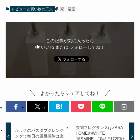
レビューと買い物の工夫
家
浴室
この記事が気に入ったら
いいね または フォローしてね！
よかったらシェアしてね！
玄関フレグランスはZARA
ルックのバスタブクレンジ
HOMEのWHITE
ングで毎日の風呂掃除は楽
JASMINE。10㎖で172円は