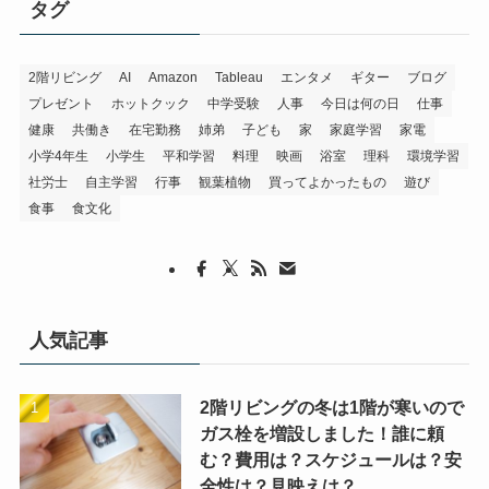
タグ
2階リビング
AI
Amazon
Tableau
エンタメ
ギター
ブログ
プレゼント
ホットクック
中学受験
人事
今日は何の日
仕事
健康
共働き
在宅勤務
姉弟
子ども
家
家庭学習
家電
小学4年生
小学生
平和学習
料理
映画
浴室
理科
環境学習
社労士
自主学習
行事
観葉植物
買ってよかったもの
遊び
食事
食文化
人気記事
2階リビングの冬は1階が寒いので
ガス栓を増設しました！誰に頼
む？費用は？スケジュールは？安
全性は？見映えは？