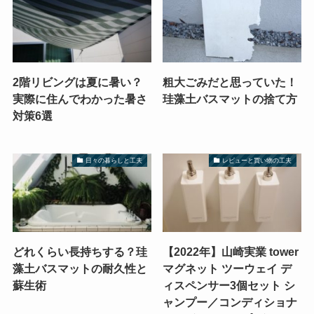
2階リビングは夏に暑い？
粗大ごみだと思っていた！
実際に住んでわかった暑さ
珪藻土バスマットの捨て方
対策6選
日々の暮らしと工夫
レビューと買い物の工夫
どれくらい長持ちする？珪
【2022年】山崎実業 tower
藻土バスマットの耐久性と
マグネット ツーウェイ デ
蘇生術
ィスペンサー3個セット シ
ャンプー／コンディショナ