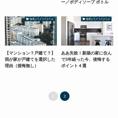
ー／ボディソープ ボトル
健康とライフスタイル
健康とライフスタイル
【マンション？戸建て？】
ああ失敗！新築の家に住ん
我が家が戸建てを選択した
で3年経った今、後悔する
理由（後悔無し）
ポイント４選
1
2