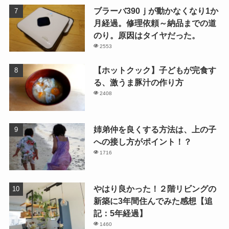
ブラーバ390ｊが動かなくなり1か
月経過。修理依頼～納品までの道
のり。原因はタイヤだった。
2553
【ホットクック】子どもが完食す
る、激うま豚汁の作り方
2408
姉弟仲を良くする方法は、上の子
への接し方がポイント！？
1716
やはり良かった！２階リビングの
新築に3年間住んでみた感想【追
記：5年経過】
1460