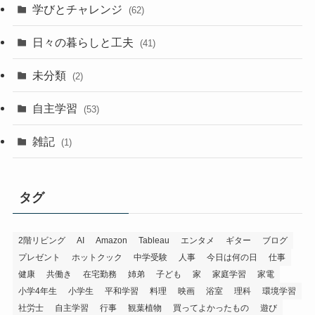
学びとチャレンジ
(62)
日々の暮らしと工夫
(41)
未分類
(2)
自主学習
(53)
雑記
(1)
タグ
2階リビング
AI
Amazon
Tableau
エンタメ
ギター
ブログ
プレゼント
ホットクック
中学受験
人事
今日は何の日
仕事
健康
共働き
在宅勤務
姉弟
子ども
家
家庭学習
家電
小学4年生
小学生
平和学習
料理
映画
浴室
理科
環境学習
社労士
自主学習
行事
観葉植物
買ってよかったもの
遊び