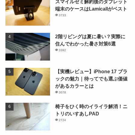
スマイルゼミ解約後のタブレット
端末のケースはLamicallがベスト
3733
2階リビングは夏に暑い？実際に
住んでわかった暑さ対策6選
3392
【実機レビュー】iPhone 17 ブラ
ックの魅力｜待ってでも選ぶ価値
があるカラーとは
3078
椅子をひく時のイライラ解消！ニ
トリのいすあしPAD
2724